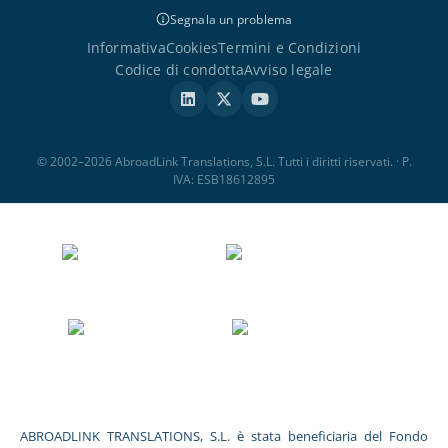
Segnala un problema
Informativa
Cookies
Termini e Condizioni
Codice di condotta
Avviso legale
© 2002–2026 AbroadLink Translations, S.L. Tutti i diritti riservati. · P.
IVA: ESB18612895
ABROADLINK TRANSLATIONS, S.L. è stata beneficiaria del Fondo