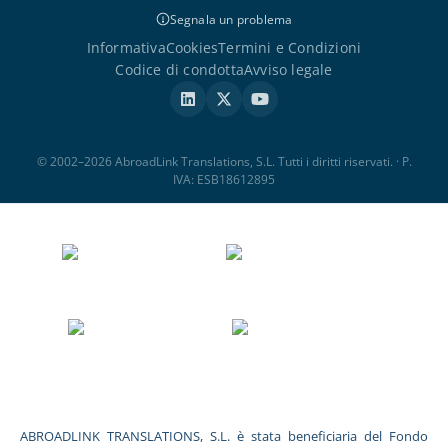
Segnala un problema
Informativa
Cookies
Termini e Condizioni
Codice di condotta
Avviso legale
© 2002–2026 AbroadLink Translations, S.L. Tutti i diritti riservati. · P.
IVA: ESB18612895
ABROADLINK TRANSLATIONS, S.L. è stata beneficiaria del Fondo