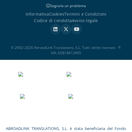
Segnala un problema
Informativa
Cookies
Termini e Condizioni
Codice di condotta
Avviso legale
© 2002–2026 AbroadLink Translations, S.L. Tutti i diritti riservati. · P.
IVA: ESB18612895
ABROADLINK TRANSLATIONS, S.L. è stata beneficiaria del Fondo