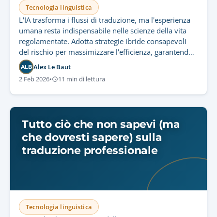
Tecnologia linguistica
L'IA trasforma i flussi di traduzione, ma l'esperienza
umana resta indispensabile nelle scienze della vita
regolamentate. Adotta strategie ibride consapevoli
del rischio per massimizzare l'efficienza, garantendo
conformità rigorosa e sicurezza del paziente.
Alex Le Baut
ALB
2 Feb 2026
•
11 min di lettura
Tutto ciò che non sapevi (ma
che dovresti sapere) sulla
traduzione professionale
Tecnologia linguistica