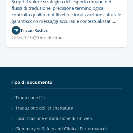
Scopri il valore strategico dell'esperto umano nei
flussi di traduzione: precisione terminologica,
controllo qualità multilivello e localizzazione culturale
garantiscono messaggi accurati e contestualizzati,
inaccessibili alla sola tecnologia.
Tristan Rochas
TR
22 Set 2025
•
3 min di lettura
Tipo di documento
Traduzione IFU
Traduzione dell'etichettatura
Localizzazione e traduzione di siti web
(Summary of Safety and Clinical Performance)