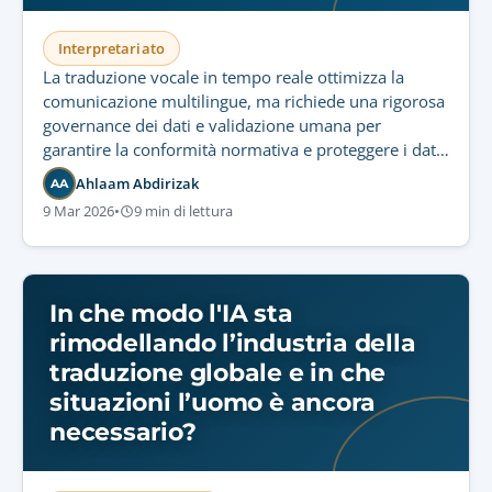
Interpretariato
La traduzione vocale in tempo reale ottimizza la
comunicazione multilingue, ma richiede una rigorosa
governance dei dati e validazione umana per
garantire la conformità normativa e proteggere i dati
audio sensibili.
Ahlaam Abdirizak
AA
9 Mar 2026
•
9 min di lettura
In che modo l'IA sta
rimodellando l’industria della
traduzione globale e in che
situazioni l’uomo è ancora
necessario?