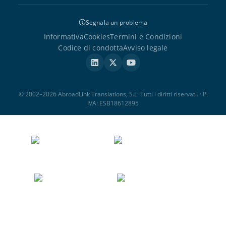
Segnala un problema
Informativa
Cookies
Termini e Condizioni
Codice di condotta
Avviso legale
© 2002–2026 AbroadLink Translations, S.L. Tutti i diritti riservati. · P.
IVA: ESB18612895