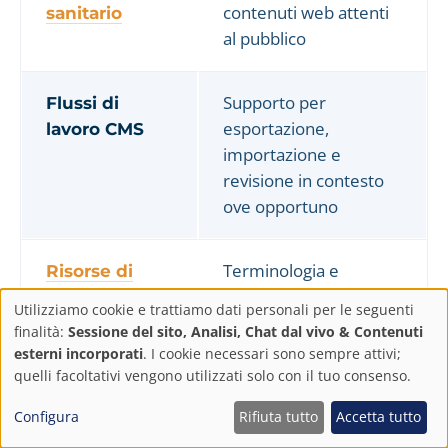
contenuti web attenti
sanitario
al pubblico
Supporto per
Flussi di
esportazione,
lavoro CMS
importazione e
revisione in contesto
ove opportuno
Terminologia e
Risorse di
memorie di traduzione
traduzione
Utilizziamo cookie e trattiamo dati personali per le seguenti
per aggiornamenti
Impostazioni
finalità:
Sessione del sito, Analisi, Chat dal vivo & Contenuti
ricorrenti
esterni incorporati
. I cookie necessari sono sempre attivi;
sulla
quelli facoltativi vengono utilizzati solo con il tuo consenso.
privacy
Configura
Rifiuta tutto
Accetta tutto