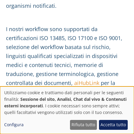
organismi notificati.
I nostri workflow sono supportati da
certificazioni ISO 13485, ISO 17100 e ISO 9001,
selezione del workflow basata sul rischio,
linguisti qualificati specializzati in dispositivi
medici e contenuti tecnici, memorie di
traduzione, gestione terminologica, gestione
controllata dei documenti,
aiHubLink
per la
traduzione assistita dall'IA sotto revisione
Utilizziamo cookie e trattiamo dati personali per le seguenti
Impostazioni
finalità:
Sessione del sito, Analisi, Chat dal vivo & Contenuti
umana qualificata,
CertLink
per l'accesso ai
esterni incorporati
. I cookie necessari sono sempre attivi;
certificati e registrazioni pronte per gli audit, e
sulla
quelli facoltativi vengono utilizzati solo con il tuo consenso.
tracciabilità tra famiglie di prodotti,
privacy
Configura
Rifiuta tutto
Accetta tutto
aggiornamenti documentali e varianti per