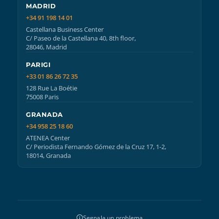
MADRID
+34 91 198 14 01
Castellana Business Center
C/ Paseo de la Castellana 40, 8th floor,
28046, Madrid
PARIGI
+33 01 86 26 72 35
128 Rue La Boétie
75008 Paris
GRANADA
+34 958 25 18 60
ATENEA Center
C/ Periodista Fernando Gómez de la Cruz 17, 1-2,
18014, Granada
Segnala un problema