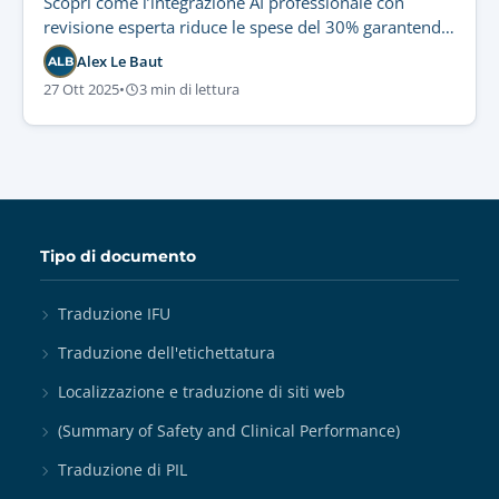
Scopri come l’integrazione AI professionale con
revisione esperta riduce le spese del 30% garantendo
la conformità.
Alex Le Baut
ALB
27 Ott 2025
•
3 min di lettura
Tipo di documento
Traduzione IFU
Traduzione dell'etichettatura
Localizzazione e traduzione di siti web
(Summary of Safety and Clinical Performance)
Traduzione di PIL