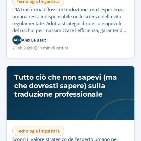
Tecnologia linguistica
L'IA trasforma i flussi di traduzione, ma l'esperienza
umana resta indispensabile nelle scienze della vita
regolamentate. Adotta strategie ibride consapevoli
del rischio per massimizzare l'efficienza, garantendo
conformità rigorosa e sicurezza del paziente.
Alex Le Baut
ALB
2 Feb 2026
•
11 min di lettura
Tutto ciò che non sapevi (ma
che dovresti sapere) sulla
traduzione professionale
Tecnologia linguistica
Scopri il valore strategico dell'esperto umano nei