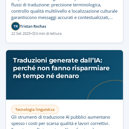
flussi di traduzione: precisione terminologica,
controllo qualità multilivello e localizzazione culturale
garantiscono messaggi accurati e contestualizzati,
inaccessibili alla sola tecnologia.
Tristan Rochas
TR
22 Set 2025
•
3 min di lettura
Traduzioni generate dall’IA:
perché non fanno risparmiare
né tempo né denaro
Tecnologia linguistica
Gli strumenti di traduzione AI pubblici aumentano
spesso i costi per scarsa qualità e lavori correttivi.