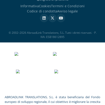
Informativa
Cookies
Termini e Condizioni
Codice di condotta
Avviso legale
© 2002–2026 AbroadLink Translations, S.L. Tutti i diritti riservati. · P.
IVA: ESB18612895
ABROADLINK TRANSLATIONS, S.L. è stata beneficiaria del Fondo
europeo di sviluppo regionale, il cui obiettivo è migliorare la crescita