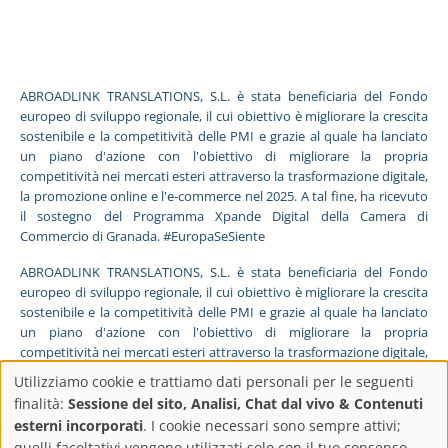
ABROADLINK TRANSLATIONS, S.L. è stata beneficiaria del Fondo
europeo di sviluppo regionale, il cui obiettivo è migliorare la crescita
sostenibile e la competitività delle PMI e grazie al quale ha lanciato
un piano d'azione con l'obiettivo di migliorare la propria
competitività nei mercati esteri attraverso la trasformazione digitale,
la promozione online e l'e-commerce nel 2025. A tal fine, ha ricevuto
il sostegno del Programma Xpande Digital della Camera di
Commercio di Granada. #EuropaSeSiente
ABROADLINK TRANSLATIONS, S.L. è stata beneficiaria del Fondo
europeo di sviluppo regionale, il cui obiettivo è migliorare la crescita
sostenibile e la competitività delle PMI e grazie al quale ha lanciato
un piano d'azione con l'obiettivo di migliorare la propria
competitività nei mercati esteri attraverso la trasformazione digitale,
la promozione online e l'e-commerce nel 2025. A tal fine, ha ricevuto
Utilizziamo cookie e trattiamo dati personali per le seguenti
il sostegno del Programma Pyme Digital della Camera di Commercio
Impostazioni
finalità:
Sessione del sito, Analisi, Chat dal vivo & Contenuti
di Granada. #EuropaSeSiente
esterni incorporati
. I cookie necessari sono sempre attivi;
quelli facoltativi vengono utilizzati solo con il tuo consenso.