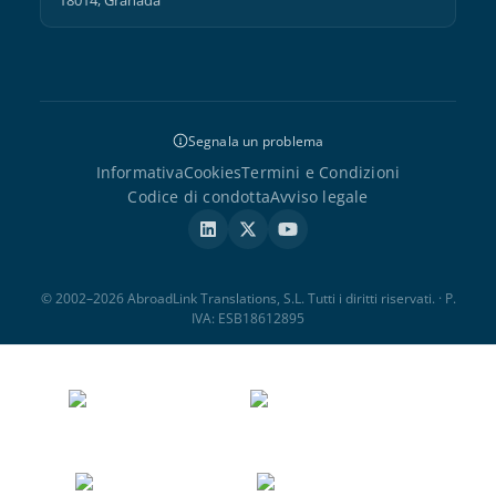
18014, Granada
Segnala un problema
Informativa
Cookies
Termini e Condizioni
Codice di condotta
Avviso legale
© 2002–2026 AbroadLink Translations, S.L. Tutti i diritti riservati. · P.
IVA: ESB18612895