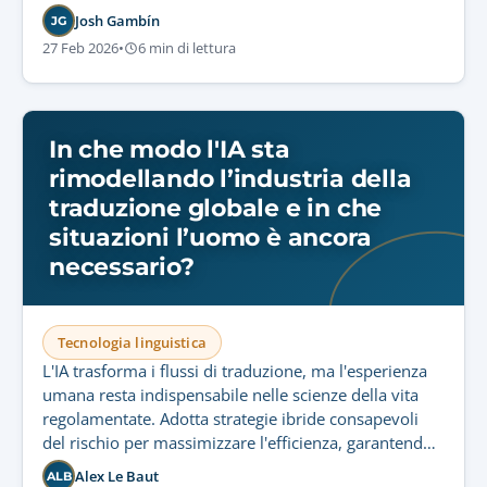
Josh Gambín
JG
27 Feb 2026
•
6 min di lettura
In che modo l'IA sta
rimodellando l’industria della
traduzione globale e in che
situazioni l’uomo è ancora
necessario?
Tecnologia linguistica
L'IA trasforma i flussi di traduzione, ma l'esperienza
umana resta indispensabile nelle scienze della vita
regolamentate. Adotta strategie ibride consapevoli
del rischio per massimizzare l'efficienza, garantendo
conformità rigorosa e sicurezza del paziente.
Alex Le Baut
ALB