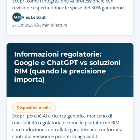
Scopri come l’integrazione AI professionale con
revisione esperta riduce le spese del 30% garantendo
la conformità.
Alex Le Baut
ALB
27 Ott 2025
•
3 min di lettura
Informazioni regolatorie:
Google e ChatGPT vs soluzioni
RIM (quando la precisione
importa)
Dispositivi medici
Scopri perché AI e ricerca generica mancano di
tracciabilità regolatoria e come le piattaforme RIM
con traduzione controllata garantiscano conformità,
controllo versioni e prontezza agli audit.