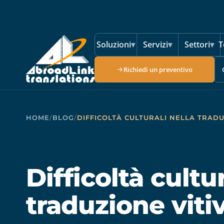
Vai al contenuto principale
Soluzioni
▾
Servizi
▾
Settori
▾
T
Richiedi un preventivo
HOME
/
BLOG
/
DIFFICOLTÀ CULTURALI NELLA TRADU
Difficoltà cultur
traduzione viti