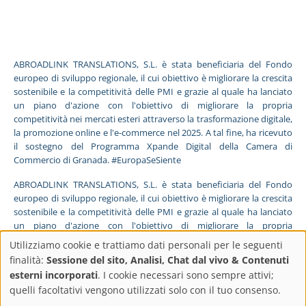
ABROADLINK TRANSLATIONS, S.L. è stata beneficiaria del Fondo
europeo di sviluppo regionale, il cui obiettivo è migliorare la crescita
sostenibile e la competitività delle PMI e grazie al quale ha lanciato
un piano d'azione con l'obiettivo di migliorare la propria
competitività nei mercati esteri attraverso la trasformazione digitale,
la promozione online e l'e-commerce nel 2025. A tal fine, ha ricevuto
il sostegno del Programma Xpande Digital della Camera di
Commercio di Granada. #EuropaSeSiente
ABROADLINK TRANSLATIONS, S.L. è stata beneficiaria del Fondo
europeo di sviluppo regionale, il cui obiettivo è migliorare la crescita
sostenibile e la competitività delle PMI e grazie al quale ha lanciato
un piano d'azione con l'obiettivo di migliorare la propria
competitività nei mercati esteri attraverso la trasformazione digitale,
Utilizziamo cookie e trattiamo dati personali per le seguenti
la promozione online e l'e-commerce nel 2025. A tal fine, ha ricevuto
Impostazioni
finalità:
Sessione del sito, Analisi, Chat dal vivo & Contenuti
il sostegno del Programma Pyme Digital della Camera di Commercio
esterni incorporati
. I cookie necessari sono sempre attivi;
di Granada. #EuropaSeSiente
sulla
quelli facoltativi vengono utilizzati solo con il tuo consenso.