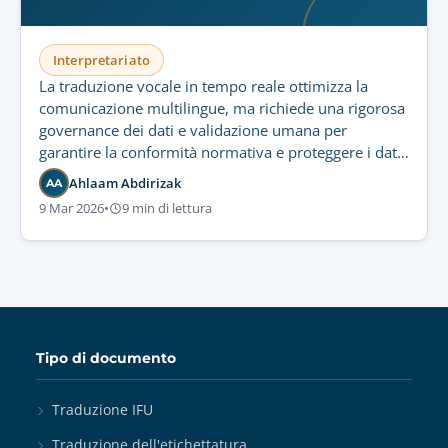
Interpretariato
La traduzione vocale in tempo reale ottimizza la
comunicazione multilingue, ma richiede una rigorosa
governance dei dati e validazione umana per
garantire la conformità normativa e proteggere i dati
audio sensibili.
Ahlaam Abdirizak
AA
9 Mar 2026
•
9 min di lettura
Tipo di documento
Traduzione IFU
Traduzione dell'etichettatura