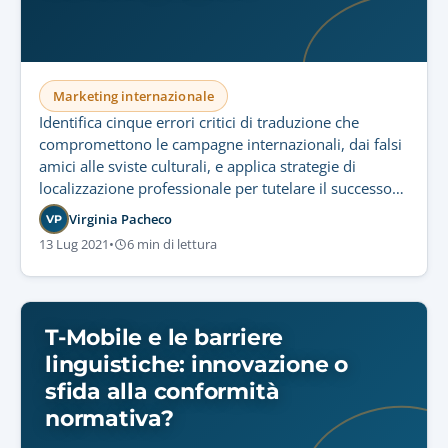
Marketing internazionale
Identifica cinque errori critici di traduzione che
compromettono le campagne internazionali, dai falsi
amici alle sviste culturali, e applica strategie di
localizzazione professionale per tutelare il successo
del tuo marketing digitale.
Virginia Pacheco
VP
13 Lug 2021
•
6 min di lettura
T-Mobile e le barriere
linguistiche: innovazione o
sfida alla conformità
normativa?