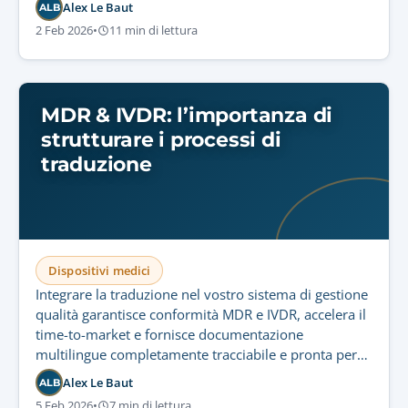
Alex Le Baut
ALB
2 Feb 2026
•
11 min di lettura
MDR & IVDR: l’importanza di
strutturare i processi di
traduzione
Dispositivi medici
Integrare la traduzione nel vostro sistema di gestione
qualità garantisce conformità MDR e IVDR, accelera il
time-to-market e fornisce documentazione
multilingue completamente tracciabile e pronta per
gli audit.
Alex Le Baut
ALB
5 Feb 2026
•
7 min di lettura