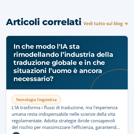
Articoli correlati
Vedi tutto sul blog →
In che modo l'IA sta
rimodellando l’industria della
traduzione globale e in che
situazioni l’uomo è ancora
necessario?
Tecnologia linguistica
L'IA trasforma i flussi di traduzione, ma l'esperienza
umana resta indispensabile nelle scienze della vita
regolamentate. Adotta strategie ibride consapevoli
del rischio per massimizzare l'efficienza, garantendo
conformità rigorosa e sicurezza del paziente.