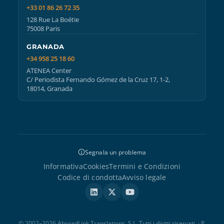
+33 01 86 26 72 35
128 Rue La Boétie
75008 Paris
GRANADA
+34 958 25 18 60
ATENEA Center
C/ Periodista Fernando Gómez de la Cruz 17, 1-2,
18014, Granada
Segnala un problema
Informativa
Cookies
Termini e Condizioni
Codice di condotta
Avviso legale
© 2002–2026 AbroadLink Translations, S.L. Tutti i diritti riservati. · P.