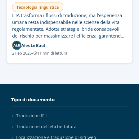
Tecnologia linguistica
L'IA trasforma i flussi di traduzione, ma l'esperienza
umana resta indispensabile nelle scienze della vita
regolamentate. Adotta strategie ibride consapevoli
del rischio per massimizzare l'efficienza, garantendo
conformità rigorosa e sicurezza del paziente.
Alex Le Baut
ALB
2 Feb 2026
•
11 min di lettura
Tipo di documento
Traduzione IFU
Traduzione dell'etichettatura
Localizzazione e traduzione di siti web