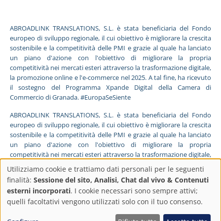
ABROADLINK TRANSLATIONS, S.L. è stata beneficiaria del Fondo
europeo di sviluppo regionale, il cui obiettivo è migliorare la crescita
sostenibile e la competitività delle PMI e grazie al quale ha lanciato
un piano d'azione con l'obiettivo di migliorare la propria
competitività nei mercati esteri attraverso la trasformazione digitale,
la promozione online e l'e-commerce nel 2025. A tal fine, ha ricevuto
il sostegno del Programma Xpande Digital della Camera di
Commercio di Granada. #EuropaSeSiente
ABROADLINK TRANSLATIONS, S.L. è stata beneficiaria del Fondo
europeo di sviluppo regionale, il cui obiettivo è migliorare la crescita
sostenibile e la competitività delle PMI e grazie al quale ha lanciato
un piano d'azione con l'obiettivo di migliorare la propria
competitività nei mercati esteri attraverso la trasformazione digitale,
la promozione online e l'e-commerce nel 2025. A tal fine, ha ricevuto
Utilizziamo cookie e trattiamo dati personali per le seguenti
il sostegno del Programma Pyme Digital della Camera di Commercio
Impostazioni
finalità:
Sessione del sito, Analisi, Chat dal vivo & Contenuti
di Granada. #EuropaSeSiente
esterni incorporati
. I cookie necessari sono sempre attivi;
sulla
quelli facoltativi vengono utilizzati solo con il tuo consenso.
FONDO EUROPEO DI SVILUPPO REGIONALE
Un modo di fare Europa