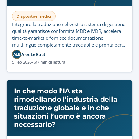
Dispositivi medici
Integrare la traduzione nel vostro sistema di gestione
qualità garantisce conformità MDR e IVDR, accelera il
time-to-market e fornisce documentazione
multilingue completamente tracciabile e pronta per
gli audit.
Alex Le Baut
ALB
5 Feb 2026
•
7 min di lettura
In che modo l'IA sta
rimodellando l’industria della
traduzione globale e in che
situazioni l’uomo è ancora
necessario?