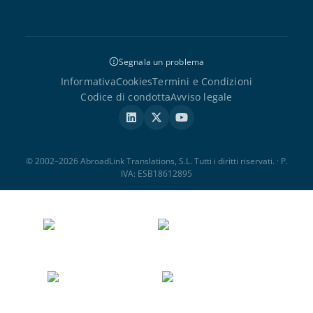
Segnala un problema
Informativa
Cookies
Termini e Condizioni
Codice di condotta
Avviso legale
© 2002–2026 AbroadLink Translations, S.L. Tutti i diritti riservati. · P.
IVA: ESB18612895