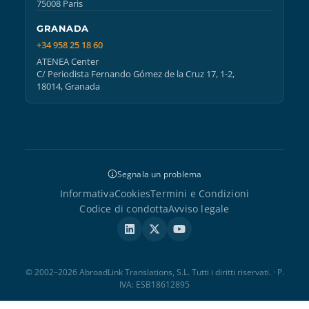
75008 Paris
GRANADA
+34 958 25 18 60
ATENEA Center
C/ Periodista Fernando Gómez de la Cruz 17, 1-2,
18014, Granada
Segnala un problema
Informativa
Cookies
Termini e Condizioni
Codice di condotta
Avviso legale
© 2002–2026 AbroadLink Translations, S.L. Tutti i diritti riservati. · P.
IVA: ESB18612895