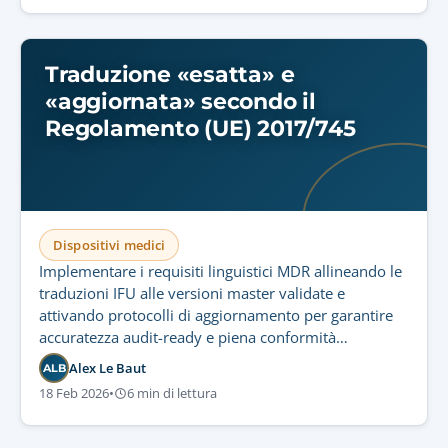
Traduzione «esatta» e
«aggiornata» secondo il
Regolamento (UE) 2017/745
Dispositivi medici
Implementare i requisiti linguistici MDR allineando le
traduzioni IFU alle versioni master validate e
attivando protocolli di aggiornamento per garantire
accuratezza audit-ready e piena conformità
normativa.
Alex Le Baut
ALB
18 Feb 2026
•
6 min di lettura