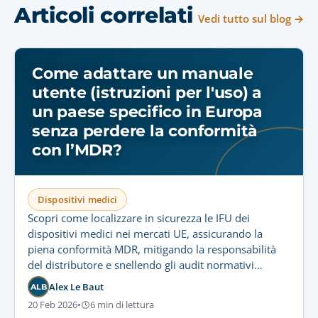
Articoli correlati
Vedi tutto sul blog →
Come adattare un manuale
utente (istruzioni per l'uso) a
un paese specifico in Europa
senza perdere la conformità
con l’MDR?
Dispositivi medici
Scopri come localizzare in sicurezza le IFU dei
dispositivi medici nei mercati UE, assicurando la
piena conformità MDR, mitigando la responsabilità
del distributore e snellendo gli audit normativi
tramite flussi di traduzione controllati.
Alex Le Baut
ALB
20 Feb 2026
•
6 min di lettura