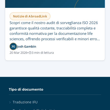
Notizie di AbroadLink
Scopri come il nostro audit di sorveglianza ISO 2026
garantisce qualità costante, tracciabilità completa e
conformità normativa per la documentazione life
sciences, offrendo processi verificabili e minori errori
di traduzione.
Josh Gambín
JG
20 Mar 2026
•
3 min di lettura
Tipo di documento
Traduzione IFU