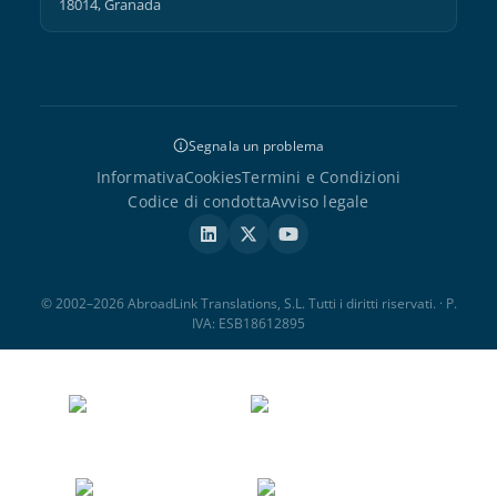
18014, Granada
Segnala un problema
Informativa
Cookies
Termini e Condizioni
Codice di condotta
Avviso legale
© 2002–2026 AbroadLink Translations, S.L. Tutti i diritti riservati. · P.
IVA: ESB18612895