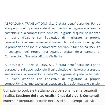
ABROADLINK TRANSLATIONS, S.L. è stata beneficiaria del Fondo
europeo di sviluppo regionale, il cui obiettivo è migliorare la crescita
sostenibile e la competitività delle PMI e grazie al quale ha lanciato
un piano d'azione con l'obiettivo di migliorare la propria
competitività nei mercati esteri attraverso la trasformazione digitale,
la promozione online e l'e-commerce nel 2025. A tal fine, ha ricevuto
il sostegno del Programma Xpande Digital della Camera di
Commercio di Granada. #EuropaSeSiente
ABROADLINK TRANSLATIONS, S.L. è stata beneficiaria del Fondo
europeo di sviluppo regionale, il cui obiettivo è migliorare la crescita
sostenibile e la competitività delle PMI e grazie al quale ha lanciato
un piano d'azione con l'obiettivo di migliorare la propria
competitività nei mercati esteri attraverso la trasformazione digitale,
la promozione online e l'e-commerce nel 2025. A tal fine, ha ricevuto
Utilizziamo cookie e trattiamo dati personali per le seguenti
il sostegno del Programma Pyme Digital della Camera di Commercio
Impostazioni
finalità:
Sessione del sito, Analisi, Chat dal vivo & Contenuti
di Granada. #EuropaSeSiente
esterni incorporati
. I cookie necessari sono sempre attivi;