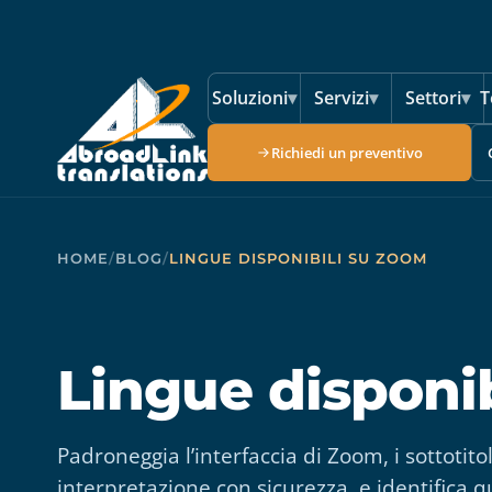
Vai al contenuto principale
Soluzioni
▾
Servizi
▾
Settori
▾
T
Richiedi un preventivo
HOME
/
BLOG
/
LINGUE DISPONIBILI SU ZOOM
Lingue disponi
Padroneggia l’interfaccia di Zoom, i sottotitol
interpretazione con sicurezza, e identifica q