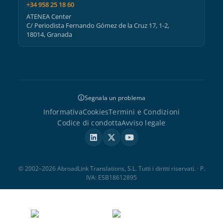
+34 958 25 18 60
ATENEA Center
C/ Periodista Fernando Gómez de la Cruz 17, 1-2,
18014, Granada
Segnala un problema
Informativa
Cookies
Termini e Condizioni
Codice di condotta
Avviso legale
© 2002–2026 AbroadLink Translations, S.L. Tutti i diritti riservati. · P.
IVA: ESB18612895