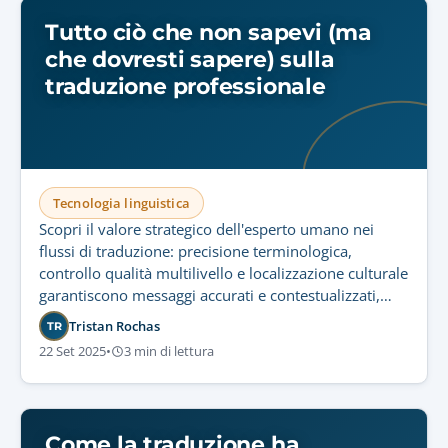
Tutto ciò che non sapevi (ma
che dovresti sapere) sulla
traduzione professionale
Tecnologia linguistica
Scopri il valore strategico dell'esperto umano nei
flussi di traduzione: precisione terminologica,
controllo qualità multilivello e localizzazione culturale
garantiscono messaggi accurati e contestualizzati,
inaccessibili alla sola tecnologia.
Tristan Rochas
TR
22 Set 2025
•
3 min di lettura
Come la traduzione ha