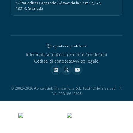
C/ Periodista Fernando Gómez de la Cruz 17, 1-2,
18014, Granada
Segnala un problema
Informativa
Cookies
Termini e Condizioni
Codice di condotta
Avviso legale
© 2002–2026 AbroadLink Translations, S.L. Tutti i diritti riservati. · P.
IVA: ESB18612895