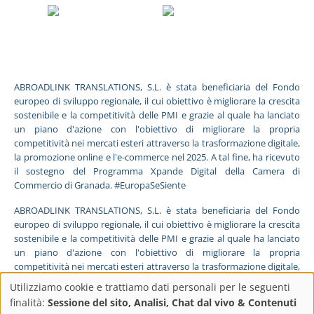
ABROADLINK TRANSLATIONS, S.L. è stata beneficiaria del Fondo
europeo di sviluppo regionale, il cui obiettivo è migliorare la crescita
sostenibile e la competitività delle PMI e grazie al quale ha lanciato
un piano d'azione con l'obiettivo di migliorare la propria
competitività nei mercati esteri attraverso la trasformazione digitale,
la promozione online e l'e-commerce nel 2025. A tal fine, ha ricevuto
il sostegno del Programma Xpande Digital della Camera di
Commercio di Granada. #EuropaSeSiente
ABROADLINK TRANSLATIONS, S.L. è stata beneficiaria del Fondo
europeo di sviluppo regionale, il cui obiettivo è migliorare la crescita
sostenibile e la competitività delle PMI e grazie al quale ha lanciato
un piano d'azione con l'obiettivo di migliorare la propria
competitività nei mercati esteri attraverso la trasformazione digitale,
la promozione online e l'e-commerce nel 2025. A tal fine, ha ricevuto
Utilizziamo cookie e trattiamo dati personali per le seguenti
il sostegno del Programma Pyme Digital della Camera di Commercio
Impostazioni
finalità:
Sessione del sito, Analisi, Chat dal vivo & Contenuti
di Granada. #EuropaSeSiente