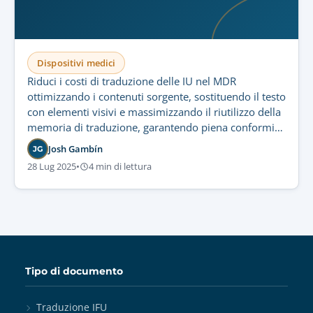
Dispositivi medici
Riduci i costi di traduzione delle IU nel MDR
ottimizzando i contenuti sorgente, sostituendo il testo
con elementi visivi e massimizzando il riutilizzo della
memoria di traduzione, garantendo piena conformità
normativa.
Josh Gambín
JG
28 Lug 2025
•
4 min di lettura
Tipo di documento
Traduzione IFU