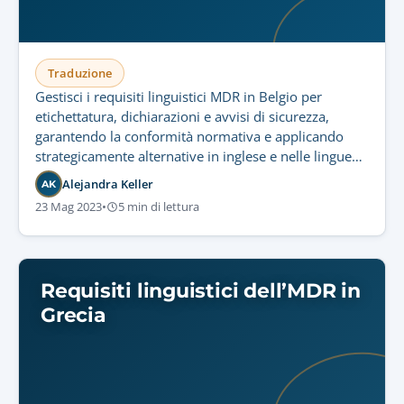
Traduzione
Gestisci i requisiti linguistici MDR in Belgio per
etichettatura, dichiarazioni e avvisi di sicurezza,
garantendo la conformità normativa e applicando
strategicamente alternative in inglese e nelle lingue
nazionali.
Alejandra Keller
AK
23 Mag 2023
•
5 min di lettura
Requisiti linguistici dell’MDR in
Grecia