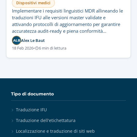
Dispositivi medici
Implementare i requisiti linguistici MDR allineando le
traduzioni IFU alle versioni master validate e
attivando protocolli di aggiornamento per garantire
accuratezza audit-ready e piena conformità
normativa.
Alex Le Baut
ALB
18 Feb 2026
•
6 min di lettura
Tipo di documento
Traduzione IFU
Traduzione dell'etichettatura
Localizzazione e traduzione di siti web