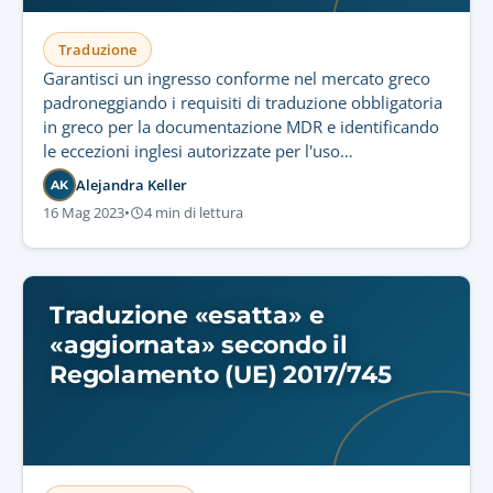
Traduzione
Garantisci un ingresso conforme nel mercato greco
padroneggiando i requisiti di traduzione obbligatoria
in greco per la documentazione MDR e identificando
le eccezioni inglesi autorizzate per l'uso
professionale.
Alejandra Keller
AK
16 Mag 2023
•
4 min di lettura
Traduzione «esatta» e
«aggiornata» secondo il
Regolamento (UE) 2017/745