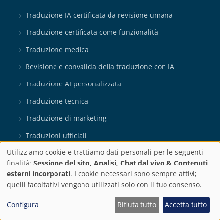
Traduzione IA certificata da revisione umana
Traduzione certificata come funzionalità
Traduzione medica
Revisione e convalida della traduzione con IA
Traduzione AI personalizzata
Traduzione tecnica
Traduzione di marketing
Traduzioni ufficiali
Utilizziamo cookie e trattiamo dati personali per le seguenti
Traduzione legale
Impostazioni
finalità:
Sessione del sito, Analisi, Chat dal vivo & Contenuti
MTPE Service
esterni incorporati
. I cookie necessari sono sempre attivi;
sulla
quelli facoltativi vengono utilizzati solo con il tuo consenso.
Organizzazione
privacy
Configura
Rifiuta tutto
Accetta tutto