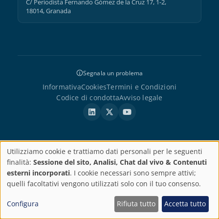
C/ Periodista Fernando Gómez de la Cruz 17, 1-2,
18014, Granada
Segnala un problema
Informativa
Cookies
Termini e Condizioni
Codice di condotta
Avviso legale
© 2002–2026 AbroadLink Translations, S.L. Tutti i diritti riservati. · P.
Utilizziamo cookie e trattiamo dati personali per le seguenti
IVA: ESB18612895
Impostazioni
finalità:
Sessione del sito, Analisi, Chat dal vivo & Contenuti
esterni incorporati
. I cookie necessari sono sempre attivi;
sulla
quelli facoltativi vengono utilizzati solo con il tuo consenso.
privacy
Configura
Rifiuta tutto
Accetta tutto