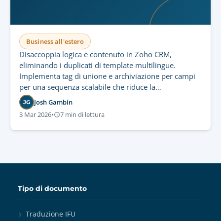
Business all'estero
Disaccoppia logica e contenuto in Zoho CRM,
eliminando i duplicati di template multilingue.
Implementa tag di unione e archiviazione per campi
per una sequenza scalabile che riduce la
manutenzione e garantisce coerenza globale.
Josh Gambín
JG
3 Mar 2026
•
7 min di lettura
Tipo di documento
Traduzione IFU