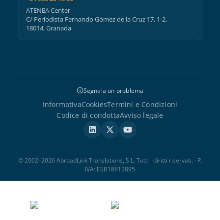
ATENEA Center
C/ Periodista Fernando Gómez de la Cruz 17, 1-2,
18014, Granada
Segnala un problema
Informativa
Cookies
Termini e Condizioni
Codice di condotta
Avviso legale
© 2002–2026 AbroadLink Translations, S.L. Tutti i diritti riservati. · P.
IVA: ESB18612895