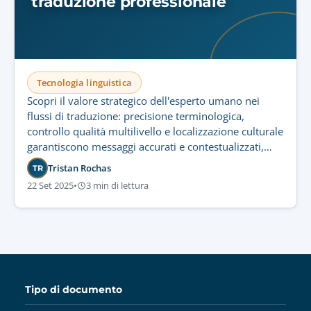
traduzione professionale
Tecnologia linguistica
Scopri il valore strategico dell'esperto umano nei
flussi di traduzione: precisione terminologica,
controllo qualità multilivello e localizzazione culturale
garantiscono messaggi accurati e contestualizzati,
inaccessibili alla sola tecnologia.
Tristan Rochas
TR
22 Set 2025
•
3 min di lettura
Tipo di documento