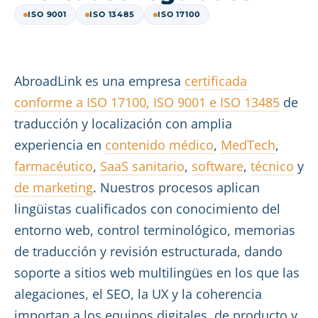
ISO 9001
ISO 13485
ISO 17100
AbroadLink es una empresa
certificada
conforme a ISO 17100, ISO 9001 e ISO 13485
de
traducción y localización con amplia
experiencia en
contenido médico
,
MedTech
,
farmacéutico
,
SaaS sanitario
,
software
,
técnico
y
de marketing
. Nuestros procesos aplican
lingüistas cualificados con conocimiento del
entorno web, control terminológico, memorias
de traducción y revisión estructurada, dando
soporte a sitios web multilingües en los que las
alegaciones, el SEO, la UX y la coherencia
importan a los equipos digitales, de producto y