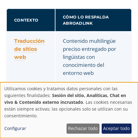
CÓMO LO RESPALDA
CONTEXTO
ABROADLINK
Contenido multilingüe
Traducción
preciso entregado por
de sitios
lingüistas con
web
conocimiento del
entorno web
Utilizamos cookies y tratamos datos personales con las
Palabras clave,
Adaptación
Configuración
siguientes finalidades:
Sesión del sitio, Analíticas, Chat en
metadatos y
SEO
vivo & Contenido externo incrustado
. Las cookies necesarias
encabezados adaptados
de
están siempre activas; las opcionales solo se utilizan con su
consentimiento.
cuando procede
privacidad
Configurar
Rechazar todo
Aceptar todo
Flujos de trabajo de
Contenido