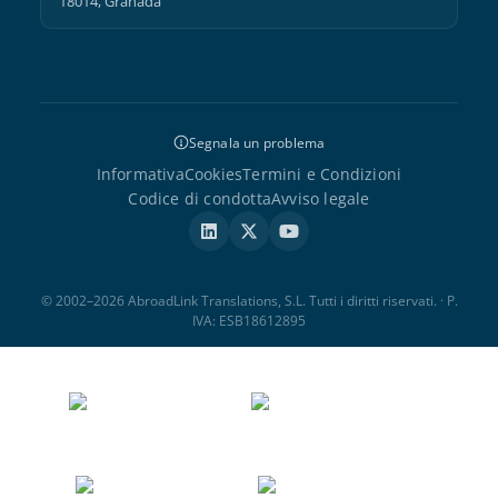
18014, Granada
Segnala un problema
Informativa
Cookies
Termini e Condizioni
Codice di condotta
Avviso legale
© 2002–2026 AbroadLink Translations, S.L. Tutti i diritti riservati. · P.
IVA: ESB18612895