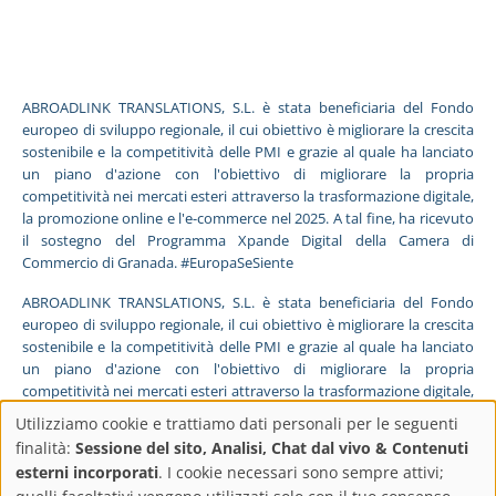
ABROADLINK TRANSLATIONS, S.L. è stata beneficiaria del Fondo
europeo di sviluppo regionale, il cui obiettivo è migliorare la crescita
sostenibile e la competitività delle PMI e grazie al quale ha lanciato
un piano d'azione con l'obiettivo di migliorare la propria
competitività nei mercati esteri attraverso la trasformazione digitale,
la promozione online e l'e-commerce nel 2025. A tal fine, ha ricevuto
il sostegno del Programma Xpande Digital della Camera di
Commercio di Granada. #EuropaSeSiente
ABROADLINK TRANSLATIONS, S.L. è stata beneficiaria del Fondo
europeo di sviluppo regionale, il cui obiettivo è migliorare la crescita
sostenibile e la competitività delle PMI e grazie al quale ha lanciato
un piano d'azione con l'obiettivo di migliorare la propria
competitività nei mercati esteri attraverso la trasformazione digitale,
la promozione online e l'e-commerce nel 2025. A tal fine, ha ricevuto
Utilizziamo cookie e trattiamo dati personali per le seguenti
il sostegno del Programma Pyme Digital della Camera di Commercio
Impostazioni
finalità:
Sessione del sito, Analisi, Chat dal vivo & Contenuti
di Granada. #EuropaSeSiente
esterni incorporati
. I cookie necessari sono sempre attivi;