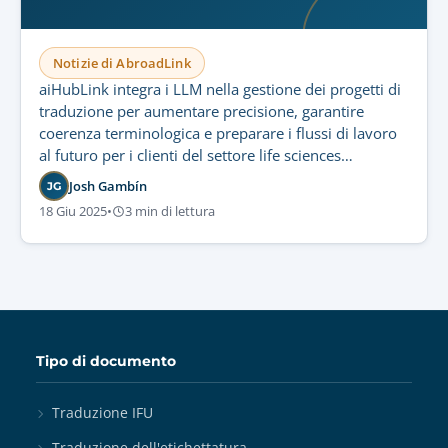
Notizie di AbroadLink
aiHubLink integra i LLM nella gestione dei progetti di
traduzione per aumentare precisione, garantire
coerenza terminologica e preparare i flussi di lavoro
al futuro per i clienti del settore life sciences
regolamentato.
Josh Gambín
JG
18 Giu 2025
•
3 min di lettura
Tipo di documento
Traduzione IFU
Traduzione dell'etichettatura