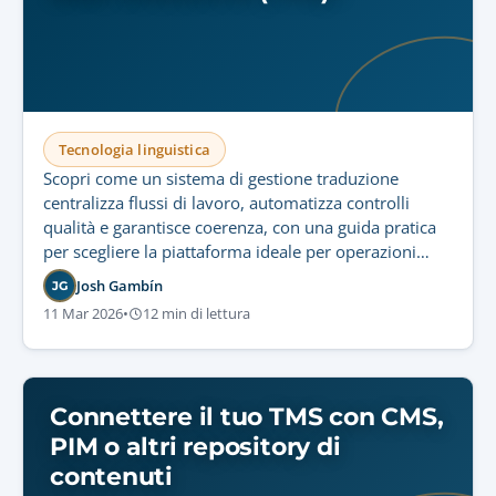
Tecnologia linguistica
Scopri come un sistema di gestione traduzione
centralizza flussi di lavoro, automatizza controlli
qualità e garantisce coerenza, con una guida pratica
per scegliere la piattaforma ideale per operazioni
sicure e scalabili.
Josh Gambín
JG
11 Mar 2026
•
12 min di lettura
Connettere il tuo TMS con CMS,
PIM o altri repository di
contenuti