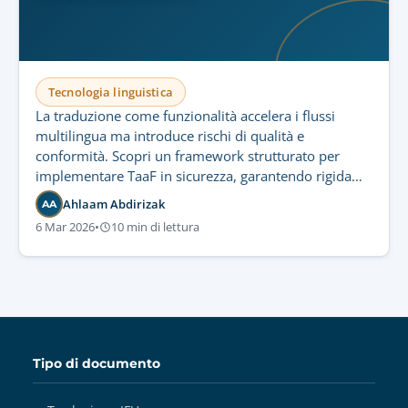
Tecnologia linguistica
La traduzione come funzionalità accelera i flussi
multilingua ma introduce rischi di qualità e
conformità. Scopri un framework strutturato per
implementare TaaF in sicurezza, garantendo rigida
governance e controllo normativo.
Ahlaam Abdirizak
AA
6 Mar 2026
•
10 min di lettura
Tipo di documento