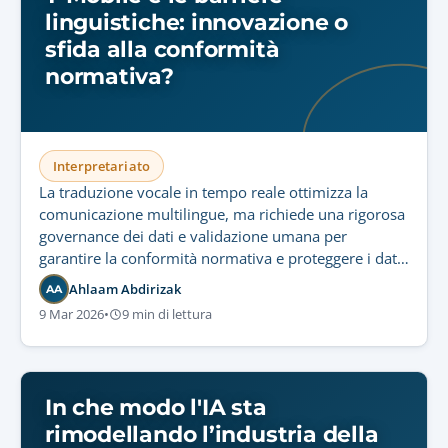
linguistiche: innovazione o
sfida alla conformità
normativa?
Interpretariato
La traduzione vocale in tempo reale ottimizza la
comunicazione multilingue, ma richiede una rigorosa
governance dei dati e validazione umana per
garantire la conformità normativa e proteggere i dati
audio sensibili.
Ahlaam Abdirizak
AA
9 Mar 2026
•
9 min di lettura
In che modo l'IA sta
rimodellando l’industria della