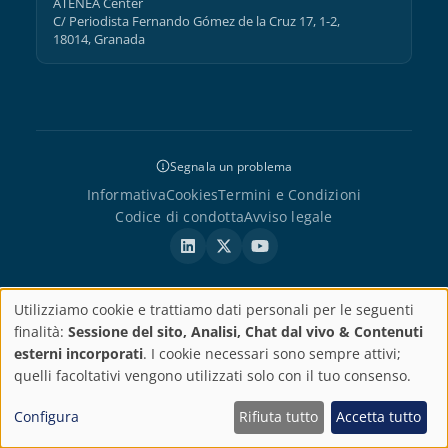
ATENEA Center
C/ Periodista Fernando Gómez de la Cruz 17, 1-2,
18014, Granada
Segnala un problema
Informativa
Cookies
Termini e Condizioni
Codice di condotta
Avviso legale
Utilizziamo cookie e trattiamo dati personali per le seguenti
© 2002–2026 AbroadLink Translations, S.L. Tutti i diritti riservati. · P.
IVA: ESB18612895
Impostazioni
finalità:
Sessione del sito, Analisi, Chat dal vivo & Contenuti
esterni incorporati
. I cookie necessari sono sempre attivi;
sulla
quelli facoltativi vengono utilizzati solo con il tuo consenso.
privacy
Configura
Rifiuta tutto
Accetta tutto