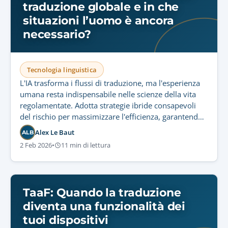
traduzione globale e in che
situazioni l’uomo è ancora
necessario?
Tecnologia linguistica
L'IA trasforma i flussi di traduzione, ma l'esperienza
umana resta indispensabile nelle scienze della vita
regolamentate. Adotta strategie ibride consapevoli
del rischio per massimizzare l'efficienza, garantendo
conformità rigorosa e sicurezza del paziente.
Alex Le Baut
ALB
2 Feb 2026
•
11 min di lettura
TaaF: Quando la traduzione
diventa una funzionalità dei
tuoi dispositivi