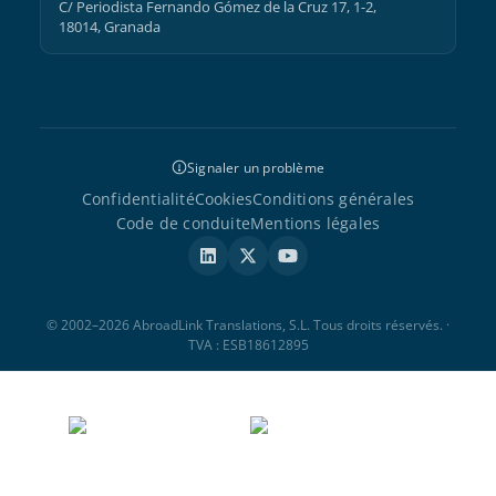
C/ Periodista Fernando Gómez de la Cruz 17, 1-2,
18014, Granada
Signaler un problème
Confidentialité
Cookies
Conditions générales
Code de conduite
Mentions légales
© 2002–2026 AbroadLink Translations, S.L. Tous droits réservés. ·
TVA : ESB18612895