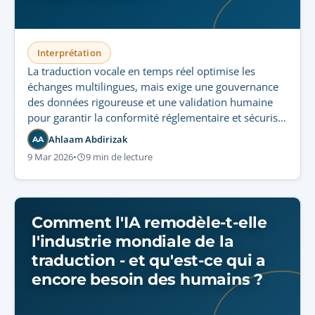
Interprétation
La traduction vocale en temps réel optimise les
échanges multilingues, mais exige une gouvernance
des données rigoureuse et une validation humaine
pour garantir la conformité réglementaire et sécuriser
les données audio sensibles.
Ahlaam Abdirizak
AA
9 Mar 2026
•
9 min de lecture
Comment l'IA remodèle-t-elle
l'industrie mondiale de la
traduction - et qu'est-ce qui a
encore besoin des humains ?