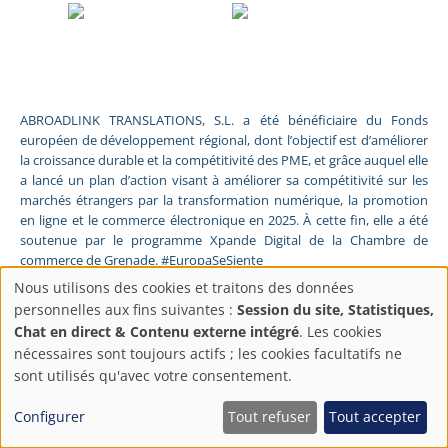
ABROADLINK TRANSLATIONS, S.L. a été bénéficiaire du Fonds
européen de développement régional, dont l’objectif est d’améliorer
la croissance durable et la compétitivité des PME, et grâce auquel elle
a lancé un plan d’action visant à améliorer sa compétitivité sur les
marchés étrangers par la transformation numérique, la promotion
en ligne et le commerce électronique en 2025. À cette fin, elle a été
soutenue par le programme Xpande Digital de la Chambre de
commerce de Grenade. #EuropaSeSiente
Nous utilisons des cookies et traitons des données
ABROADLINK TRANSLATIONS, S.L. a été bénéficiaire du Fonds
Paramètres
personnelles aux fins suivantes :
Session du site, Statistiques,
européen de développement régional, dont l’objectif est d’améliorer
Chat en direct & Contenu externe intégré
. Les cookies
la croissance durable et la compétitivité des PME, et grâce auquel elle
de
nécessaires sont toujours actifs ; les cookies facultatifs ne
a lancé un plan d’action visant à améliorer sa compétitivité sur les
sont utilisés qu'avec votre consentement.
marchés étrangers par la transformation numérique, la promotion
confidentialité
en ligne et le commerce électronique en 2025. À cette fin, elle a été
soutenue par le programme Pyme Digital de la Chambre de
Configurer
Tout refuser
Tout accepter
commerce de Grenade. #EuropaSeSiente