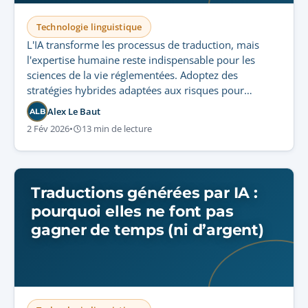
Technologie linguistique
L'IA transforme les processus de traduction, mais
l'expertise humaine reste indispensable pour les
sciences de la vie réglementées. Adoptez des
stratégies hybrides adaptées aux risques pour
optimiser l'efficacité, garantir conformité stricte et
Alex Le Baut
ALB
sécurité des patients.
2 Fév 2026
•
13 min de lecture
Traductions générées par IA :
pourquoi elles ne font pas
gagner de temps (ni d’argent)