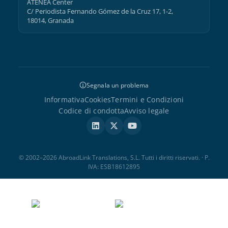
ATENEA Center
C/ Periodista Fernando Gómez de la Cruz 17, 1-2,
18014, Granada
Segnala un problema
Informativa
Cookies
Termini e Condizioni
Codice di condotta
Avviso legale
© 2002–2026 AbroadLink Translations, S.L. Tutti i diritti riservati. · P.
IVA: ESB18612895