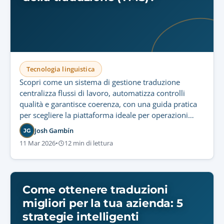
Tecnologia linguistica
Scopri come un sistema di gestione traduzione
centralizza flussi di lavoro, automatizza controlli
qualità e garantisce coerenza, con una guida pratica
per scegliere la piattaforma ideale per operazioni
sicure e scalabili.
Josh Gambín
JG
11 Mar 2026
•
12 min di lettura
Come ottenere traduzioni
migliori per la tua azienda: 5
strategie intelligenti