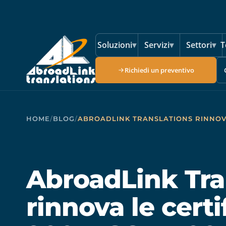
Vai al contenuto principale
Soluzioni
▾
Servizi
▾
Settori
▾
T
Richiedi un preventivo
HOME
/
BLOG
/
ABROADLINK TRANSLATIONS RINNOVA L
AbroadLink Tra
rinnova le certi