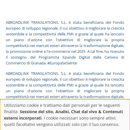
ABROADLINK TRANSLATIONS, S.L. è stata beneficiaria del Fondo
europeo di sviluppo regionale, il cui obiettivo è migliorare la crescita
sostenibile e la competitività delle PMI e grazie al quale ha lanciato
un piano d'azione con l'obiettivo di migliorare la propria
competitività nei mercati esteri attraverso la trasformazione digitale,
la promozione online e l'e-commerce nel 2025. A tal fine, ha ricevuto
il sostegno del Programma Xpande Digital della Camera di
Commercio di Granada. #EuropaSeSiente
ABROADLINK TRANSLATIONS, S.L. è stata beneficiaria del Fondo
europeo di sviluppo regionale, il cui obiettivo è migliorare la crescita
sostenibile e la competitività delle PMI e grazie al quale ha lanciato
un piano d'azione con l'obiettivo di migliorare la propria
competitività nei mercati esteri attraverso la trasformazione digitale,
la promozione online e l'e-commerce nel 2025. A tal fine, ha ricevuto
Utilizziamo cookie e trattiamo dati personali per le seguenti
il sostegno del Programma Pyme Digital della Camera di Commercio
Impostazioni
finalità:
Sessione del sito, Analisi, Chat dal vivo & Contenuti
di Granada. #EuropaSeSiente
esterni incorporati
. I cookie necessari sono sempre attivi;
sulla
quelli facoltativi vengono utilizzati solo con il tuo consenso.
FONDO EUROPEO DI SVILUPPO REGIONALE