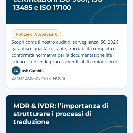
13485 e ISO 17100
Notizie di AbroadLink
Scopri come il nostro audit di sorveglianza ISO 2026
garantisce qualità costante, tracciabilità completa e
conformità normativa per la documentazione life
sciences, offrendo processi verificabili e minori errori
di traduzione.
Josh Gambín
JG
20 Mar 2026
•
3 min di lettura
MDR & IVDR: l’importanza di
strutturare i processi di
traduzione