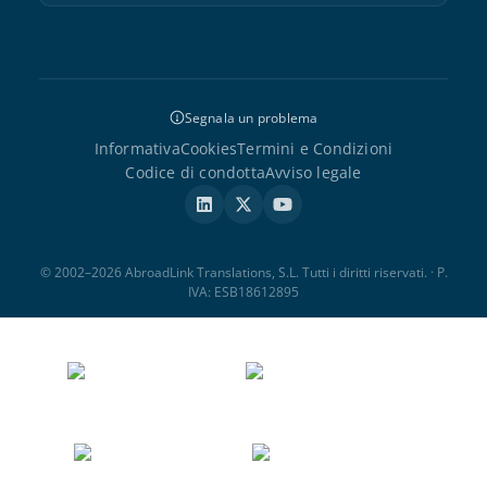
Segnala un problema
Informativa
Cookies
Termini e Condizioni
Codice di condotta
Avviso legale
© 2002–2026 AbroadLink Translations, S.L. Tutti i diritti riservati. · P.
IVA: ESB18612895