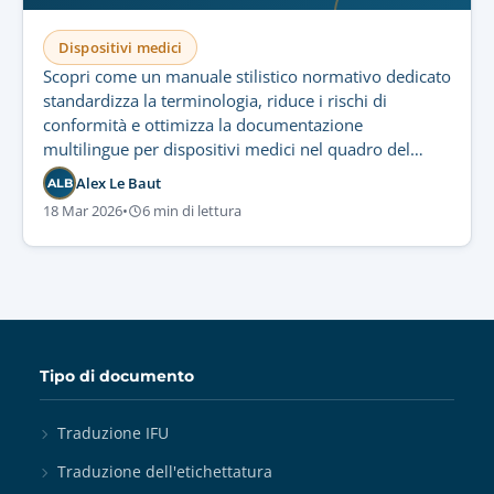
Dispositivi medici
Scopri come un manuale stilistico normativo dedicato
standardizza la terminologia, riduce i rischi di
conformità e ottimizza la documentazione
multilingue per dispositivi medici nel quadro del
MDR.
Alex Le Baut
ALB
18 Mar 2026
•
6 min di lettura
Tipo di documento
Traduzione IFU
Traduzione dell'etichettatura