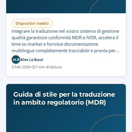
Dispositivi medici
Integrare la traduzione nel vostro sistema di gestione
qualità garantisce conformità MDR e IVDR, accelera il
time-to-market e fornisce documentazione
multilingue completamente tracciabile e pronta per
gli audit.
Alex Le Baut
ALB
5 Feb 2026
•
7 min di lettura
Guida di stile per la traduzione
in ambito regolatorio (MDR)