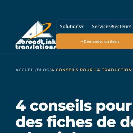
Aller au contenu principal
Solutions
▾
Services
▾
Secteurs 
Demander un devis
ACCUEIL
/
BLOG
/
4 CONSEILS POUR LA TRADUCTION
4 conseils pour
des fiches de 