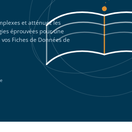
mplexes et atténuez les
égies éprouvées pour une
e vos Fiches de Données de
re