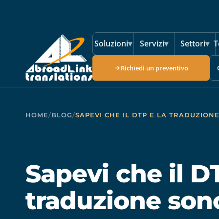
Vai al contenuto principale
Soluzioni
▾
Servizi
▾
Settori
▾
T
Richiedi un preventivo
HOME
/
BLOG
/
SAPEVI CHE IL DTP E LA TRADUZION
Sapevi che il D
traduzione sono