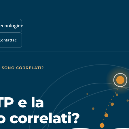
ecnologie
▾
Contattaci
E SONO CORRELATI?
TP e la
 correlati?