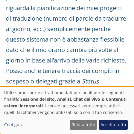
riguarda la pianificazione dei miei progetti
di traduzione (numero di parole da tradurre
al giorno, ecc.) semplicemente perché
questo sistema non è abbastanza flessibile
dato che il mio orario cambia più volte al
giorno in base all’arrivo delle varie richieste.
Posso anche tenere traccia dei compiti in
sospeso o delegati grazie a
Status
(Delegato, In Attesa).
Utilizziamo cookie e trattiamo dati personali per le seguenti
Impostazioni
finalità:
Sessione del sito, Analisi, Chat dal vivo & Contenuti
esterni incorporati
. I cookie necessari sono sempre attivi;
Se siete interessati a questo strumento, il
sulla
quelli facoltativi vengono utilizzati solo con il tuo consenso.
forum di Toodledo
è pieno di consigli e
privacy
Configura
Rifiuta tutto
Accetta tutto
trucchi su come mettere in pratica il