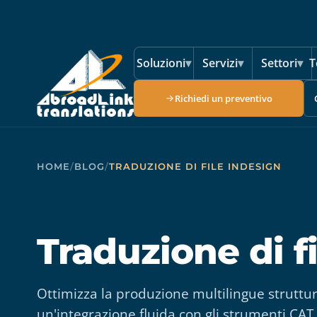
Vai al contenuto principale
Soluzioni
▾
Servizi
▾
Settori
▾
T
Richiedi un preventivo
HOME
/
BLOG
/
TRADUZIONE DI FILE INDESIGN
Traduzione di f
Ottimizza la produzione multilingue struttur
un'integrazione fluida con gli strumenti CAT