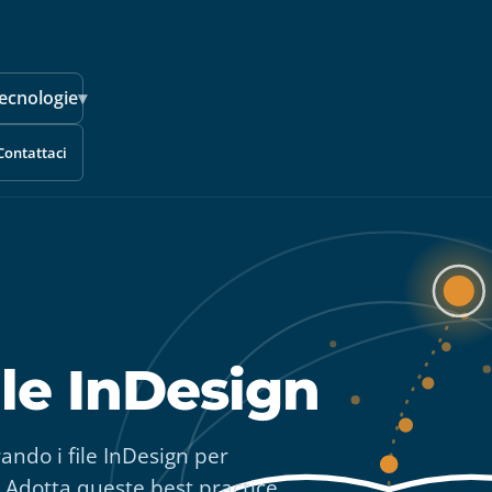
ecnologie
▾
Contattaci
ile InDesign
ando i file InDesign per
. Adotta queste best practice