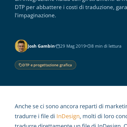
DTP per abbattere i costi di traduzione, gar
l'impaginazione.
Josh Gambín
29 Mag 2019
8 min di lettura
DTP e progettazione grafica
Anche se ci sono ancora reparti di market
tradurre i file di
InDesign
, molti di loro con
tradurre direttamente un file di InDesign. O