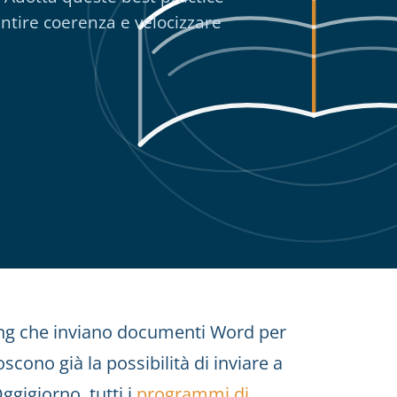
antire coerenza e velocizzare
ing che inviano documenti Word per
oscono già la possibilità di inviare a
ggigiorno, tutti i
programmi di