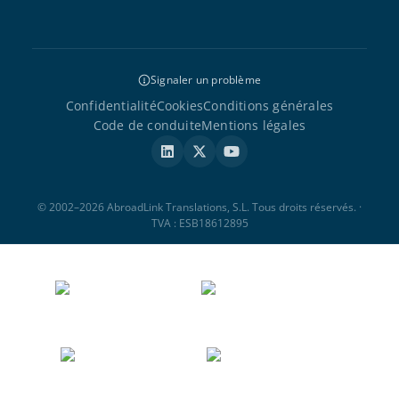
Signaler un problème
Confidentialité
Cookies
Conditions générales
Code de conduite
Mentions légales
© 2002–2026 AbroadLink Translations, S.L. Tous droits réservés. ·
TVA : ESB18612895