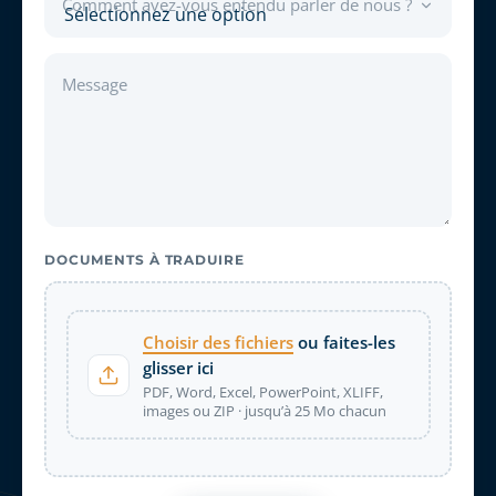
Comment avez-vous entendu parler de nous ?
Message
DOCUMENTS À TRADUIRE
Choisir des fichiers
ou faites-les
glisser ici
PDF, Word, Excel, PowerPoint, XLIFF,
images ou ZIP · jusqu’à 25 Mo chacun