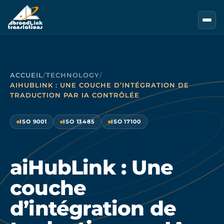
Aller au contenu principal
ACCUEIL
/
TECHNOLOGY
/
AIHUBLINK : UNE COUCHE D’INTÉGRATION DE
TRADUCTION PAR IA CONTRÔLÉE
ISO 9001
ISO 13485
ISO 17100
aiHubLink : Une
couche
d’intégration de