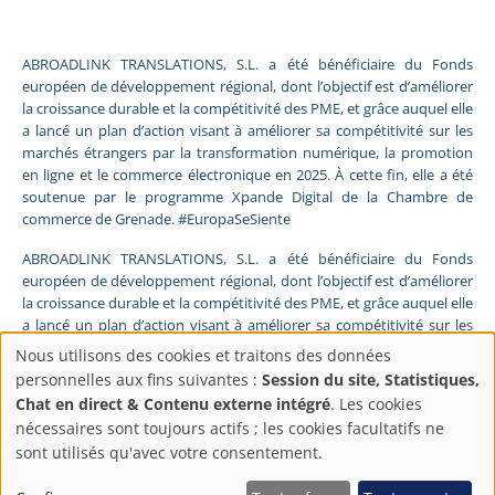
ABROADLINK TRANSLATIONS, S.L. a été bénéficiaire du Fonds
européen de développement régional, dont l’objectif est d’améliorer
la croissance durable et la compétitivité des PME, et grâce auquel elle
a lancé un plan d’action visant à améliorer sa compétitivité sur les
marchés étrangers par la transformation numérique, la promotion
en ligne et le commerce électronique en 2025. À cette fin, elle a été
soutenue par le programme Xpande Digital de la Chambre de
commerce de Grenade. #EuropaSeSiente
ABROADLINK TRANSLATIONS, S.L. a été bénéficiaire du Fonds
européen de développement régional, dont l’objectif est d’améliorer
la croissance durable et la compétitivité des PME, et grâce auquel elle
a lancé un plan d’action visant à améliorer sa compétitivité sur les
marchés étrangers par la transformation numérique, la promotion
Nous utilisons des cookies et traitons des données
en ligne et le commerce électronique en 2025. À cette fin, elle a été
Paramètres
personnelles aux fins suivantes :
Session du site, Statistiques,
soutenue par le programme Pyme Digital de la Chambre de
Chat en direct & Contenu externe intégré
. Les cookies
commerce de Grenade. #EuropaSeSiente
de
nécessaires sont toujours actifs ; les cookies facultatifs ne
sont utilisés qu'avec votre consentement.
FONDS EUROPÉEN DE DÉVELOPPEMENT RÉGIONAL
confidentialité
Une manière de faire l’Europe