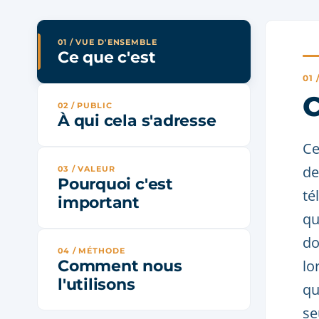
01 / VUE D'ENSEMBLE
Ce que c'est
01
C
02 / PUBLIC
À qui cela s'adresse
Ce
de
03 / VALEUR
Pourquoi c'est
té
important
qu
do
04 / MÉTHODE
Comment nous
lo
l'utilisons
qu
se