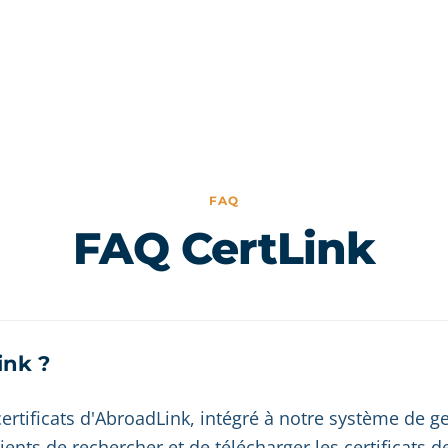
FAQ
FAQ CertLink
ink ?
 certificats d'AbroadLink, intégré à notre système de g
lients de rechercher et de télécharger les certificats d