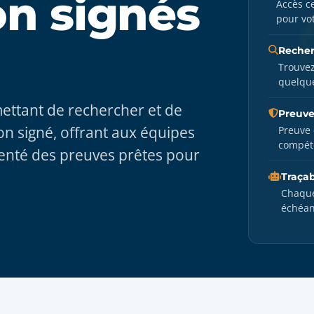
on signés
Accès ce
pour vo
Recher
Trouvez
quelqu
mettant de rechercher et de
Preuve
on signé, offrant aux équipes
Preuve 
compét
nté des preuves prêtes pour
Traçab
Chaque 
échéant