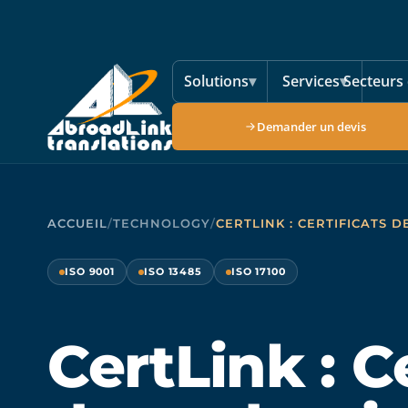
Aller au contenu principal
Solutions
▾
Services
▾
Secteurs 
Demander un devis
ACCUEIL
/
TECHNOLOGY
/
CERTLINK : CERTIFICATS 
ISO 9001
ISO 13485
ISO 17100
CertLink : C