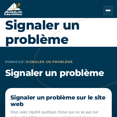
Aller au contenu principal
Signaler un
problème
DOMICILE:
/
SIGNALER UN PROBLÈME
Signaler un problème
Signaler un problème sur le site
web
Vous avez repéré quelque chose qui ne va pas sur