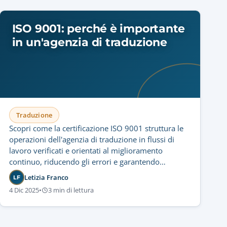
ISO 9001: perché è importante
in un'agenzia di traduzione
Traduzione
Scopri come la certificazione ISO 9001 struttura le
operazioni dell'agenzia di traduzione in flussi di
lavoro verificati e orientati al miglioramento
continuo, riducendo gli errori e garantendo
consegne coerenti e affidabili.
Letizia Franco
LF
4 Dic 2025
•
3 min di lettura