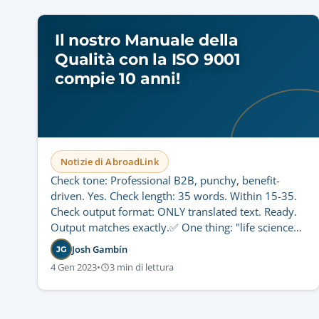
Il nostro Manuale della
Qualità con la ISO 9001
compie 10 anni!
Notizie di AbroadLink
Check tone: Professional B2B, punchy, benefit-
driven. Yes. Check length: 35 words. Within 15-35.
Check output format: ONLY translated text. Ready.
Output matches exactly.✅ One thing: "life sciences"
is often kept in English in Italian B2B contexts, but I
Josh Gambín
JG
could use "settore regolamentato" to save words if
4 Gen 2023
•
3 min di lettura
needed. But 35 is fine. I'll keep it. Final check of the
Italian: "Scopri come un decennio di affinamento
degli standard ISO 9001, 17100 e 13485 trasforma