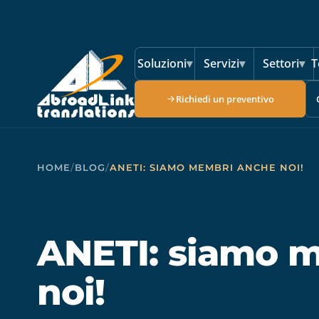
Vai al contenuto principale
Soluzioni
▾
Servizi
▾
Settori
▾
T
Richiedi un preventivo
HOME
/
BLOG
/
ANETI: SIAMO MEMBRI ANCHE NOI!
ANETI: siamo 
noi!