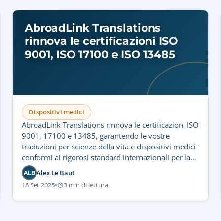
AbroadLink Translations
rinnova le certificazioni ISO
9001, ISO 17100 e ISO 13485
Dispositivi medici
AbroadLink Translations rinnova le certificazioni ISO
9001, 17100 e 13485, garantendo le vostre
traduzioni per scienze della vita e dispositivi medici
conformi ai rigorosi standard internazionali per la
conformità normativa e la sicurezza dei pazienti.
Alex Le Baut
ALB
18 Set 2025
•
3 min di lettura