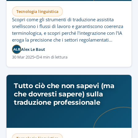
Tecnologia linguistica
Scopri come gli strumenti di traduzione assistita
snelliscono i flussi di lavoro e garantiscono coerenza
terminologica, e scopri perché l'integrazione con l'IA
eroga la precisione che i settori regolamentati
richiedono.
Alex Le Baut
ALB
30 Mar 2025
•
4 min di lettura
Tutto ciò che non sapevi (ma
che dovresti sapere) sulla
traduzione professionale