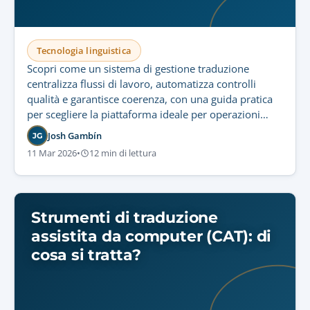
Tecnologia linguistica
Scopri come un sistema di gestione traduzione
centralizza flussi di lavoro, automatizza controlli
qualità e garantisce coerenza, con una guida pratica
per scegliere la piattaforma ideale per operazioni
sicure e scalabili.
Josh Gambín
JG
11 Mar 2026
•
12 min di lettura
Strumenti di traduzione
assistita da computer (CAT): di
cosa si tratta?