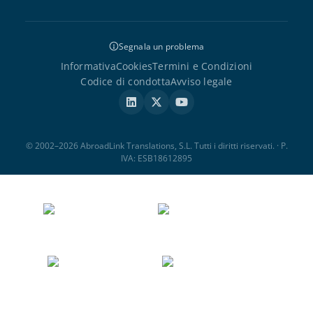
Segnala un problema
Informativa
Cookies
Termini e Condizioni
Codice di condotta
Avviso legale
© 2002–2026 AbroadLink Translations, S.L. Tutti i diritti riservati. · P.
IVA: ESB18612895