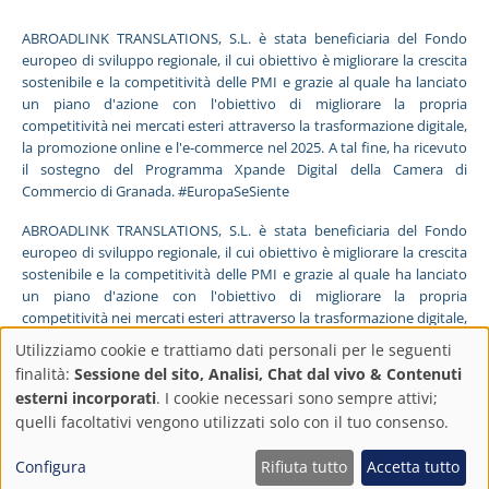
ABROADLINK TRANSLATIONS, S.L. è stata beneficiaria del Fondo
europeo di sviluppo regionale, il cui obiettivo è migliorare la crescita
sostenibile e la competitività delle PMI e grazie al quale ha lanciato
un piano d'azione con l'obiettivo di migliorare la propria
competitività nei mercati esteri attraverso la trasformazione digitale,
la promozione online e l'e-commerce nel 2025. A tal fine, ha ricevuto
il sostegno del Programma Xpande Digital della Camera di
Commercio di Granada. #EuropaSeSiente
ABROADLINK TRANSLATIONS, S.L. è stata beneficiaria del Fondo
europeo di sviluppo regionale, il cui obiettivo è migliorare la crescita
sostenibile e la competitività delle PMI e grazie al quale ha lanciato
un piano d'azione con l'obiettivo di migliorare la propria
competitività nei mercati esteri attraverso la trasformazione digitale,
la promozione online e l'e-commerce nel 2025. A tal fine, ha ricevuto
Utilizziamo cookie e trattiamo dati personali per le seguenti
il sostegno del Programma Pyme Digital della Camera di Commercio
Impostazioni
finalità:
Sessione del sito, Analisi, Chat dal vivo & Contenuti
di Granada. #EuropaSeSiente
esterni incorporati
. I cookie necessari sono sempre attivi;
sulla
quelli facoltativi vengono utilizzati solo con il tuo consenso.
FONDO EUROPEO DI SVILUPPO REGIONALE
Un modo di fare Europa
privacy
Configura
Rifiuta tutto
Accetta tutto