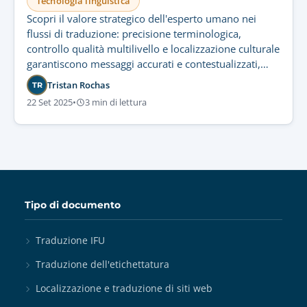
Tecnologia linguistica
Scopri il valore strategico dell'esperto umano nei
flussi di traduzione: precisione terminologica,
controllo qualità multilivello e localizzazione culturale
garantiscono messaggi accurati e contestualizzati,
inaccessibili alla sola tecnologia.
Tristan Rochas
TR
22 Set 2025
•
3 min di lettura
Tipo di documento
Traduzione IFU
Traduzione dell'etichettatura
Localizzazione e traduzione di siti web