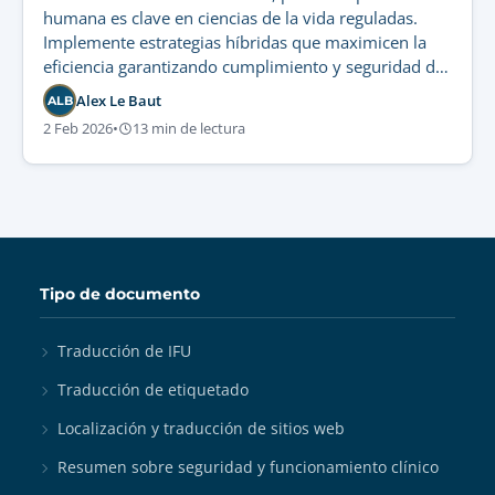
humana es clave en ciencias de la vida reguladas.
Implemente estrategias híbridas que maximicen la
eficiencia garantizando cumplimiento y seguridad del
paciente.
Alex Le Baut
ALB
2 Feb 2026
•
13 min de lectura
Tipo de documento
Traducción de IFU
Traducción de etiquetado
Localización y traducción de sitios web
Resumen sobre seguridad y funcionamiento clínico