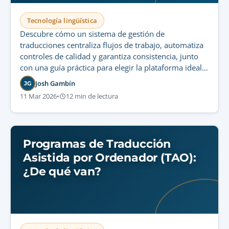
Tecnología lingüística
Descubre cómo un sistema de gestión de
traducciones centraliza flujos de trabajo, automatiza
controles de calidad y garantiza consistencia, junto
con una guía práctica para elegir la plataforma ideal
en operaciones seguras y escalables.
Josh Gambín
JG
11 Mar 2026
•
12 min de lectura
Programas de Traducción
Asistida por Ordenador (TAO):
¿De qué van?