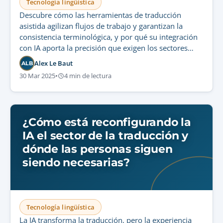
Tecnología lingüística
Descubre cómo las herramientas de traducción
asistida agilizan flujos de trabajo y garantizan la
consistencia terminológica, y por qué su integración
con IA aporta la precisión que exigen los sectores
regulados.
Alex Le Baut
ALB
30 Mar 2025
•
4 min de lectura
¿Cómo está reconfigurando la
IA el sector de la traducción y
dónde las personas siguen
siendo necesarias?
Tecnología lingüística
La IA transforma la traducción, pero la experiencia