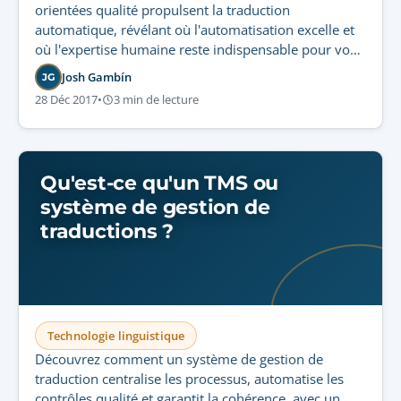
orientées qualité propulsent la traduction
automatique, révélant où l'automatisation excelle et
où l'expertise humaine reste indispensable pour vos
documents réglementés en sciences de la vie.
Josh Gambín
JG
28 Déc 2017
•
3 min de lecture
Qu'est-ce qu'un TMS ou
système de gestion de
traductions ?
Technologie linguistique
Découvrez comment un système de gestion de
traduction centralise les processus, automatise les
contrôles qualité et garantit la cohérence, avec un