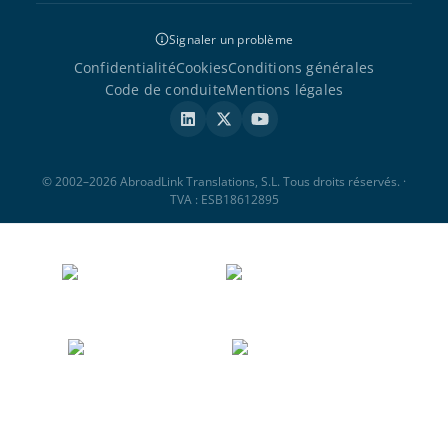
Signaler un problème
Confidentialité
Cookies
Conditions générales
Code de conduite
Mentions légales
© 2002–2026 AbroadLink Translations, S.L. Tous droits réservés. ·
TVA : ESB18612895