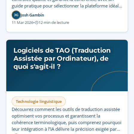
guide pratique pour sélectionner la plateforme idéale
d’opérations sécurisées et évolutives.
Josh Gambín
JG
11 Mar 2026
•
12 min de lecture
Logiciels de TAO (Traduction
Assistée par Ordinateur), de
quoi s'agit-il ?
Technologie linguistique
Découvrez comment les outils de traduction assistée
optimisent vos processus et garantissent la
cohérence terminologique, puis comprenez pourquoi
leur intégration à l’IA délivre la précision exigée par