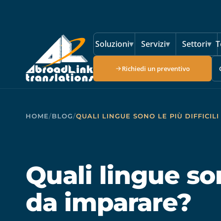
Vai al contenuto principale
Soluzioni
▾
Servizi
▾
Settori
▾
T
Richiedi un preventivo
HOME
/
BLOG
/
QUALI LINGUE SONO LE PIÙ DIFFICIL
Quali lingue son
da imparare?