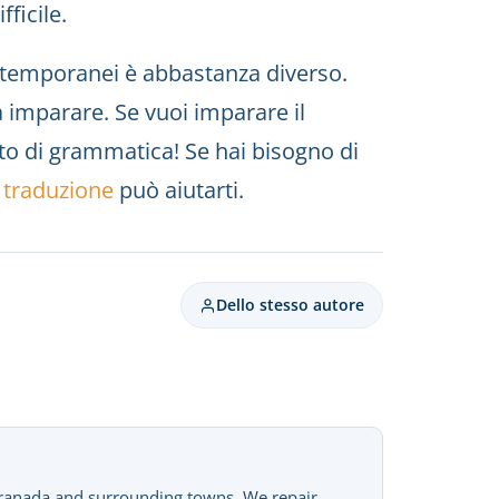
ficile.
ontemporanei è abbastanza diverso.
da imparare. Se vuoi imparare il
nto di grammatica! Se hai bisogno di
 traduzione
può aiutarti.
Dello stesso autore
Granada and surrounding towns. We repair