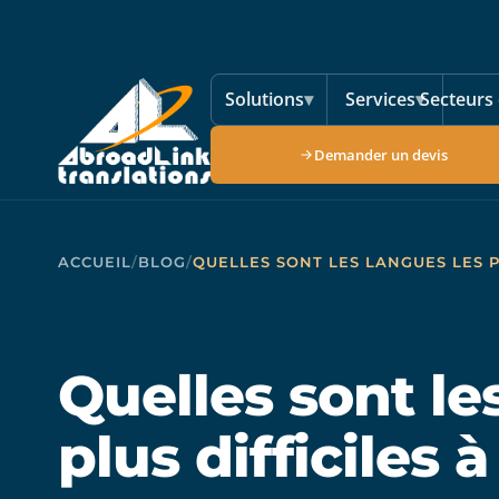
Aller au contenu principal
Solutions
▾
Services
▾
Secteurs 
Demander un devis
ACCUEIL
/
BLOG
/
QUELLES SONT LES LANGUES LES P
Quelles sont le
plus difficiles 