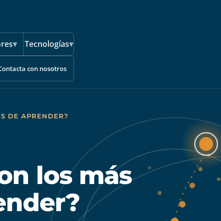
ores
▾
Tecnologías
▾
Contacta con nosotros
LES DE APRENDER?
on los más
render?