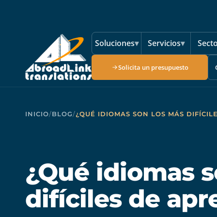
Saltar al contenido principal
Soluciones
▾
Servicios
▾
Sect
Solicita un presupuesto
INICIO
/
BLOG
/
¿QUÉ IDIOMAS SON LOS MÁS DIFÍCI
¿Qué idiomas s
difíciles de ap