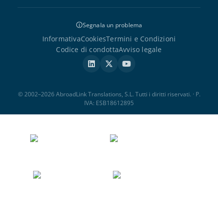
Segnala un problema
Informativa
Cookies
Termini e Condizioni
Codice di condotta
Avviso legale
© 2002–2026 AbroadLink Translations, S.L. Tutti i diritti riservati. · P.
IVA: ESB18612895