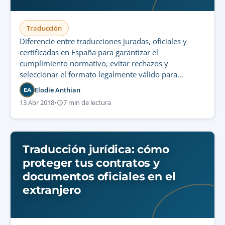
Traducción
Diferencie entre traducciones juradas, oficiales y
certificadas en España para garantizar el
cumplimiento normativo, evitar rechazos y
seleccionar el formato legalmente válido para
trámites oficiales.
Elodie Anthian
EA
13 Abr 2018
•
7 min de lectura
Traducción jurídica: cómo
proteger tus contratos y
documentos oficiales en el
extranjero