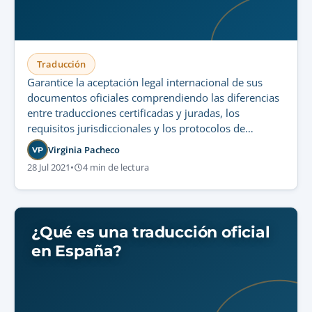
Traducción
Garantice la aceptación legal internacional de sus
documentos oficiales comprendiendo las diferencias
entre traducciones certificadas y juradas, los
requisitos jurisdiccionales y los protocolos de
certificación.
Virginia Pacheco
VP
28 Jul 2021
•
4 min de lectura
¿Qué es una traducción oficial
en España?