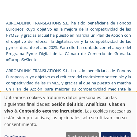
ABROADLINK TRANSLATIONS S.L. ha sido beneficiaria de Fondos
Europeos, cuyo objetivo es la mejora de la competitividad de las
PYMES, y gracias al cual ha puesto en marcha un Plan de Acción con
el objetivo de reforzar la digitalización y la competitividad de las
pymes durante el año 2025. Para ello ha contado con el apoyo del
Programa Pyme Digital de la Cámara de Comercio de Granada.
#EuropaSeSiente
ABROADLINK TRANSLATIONS S.L. ha sido beneficiaria de Fondos
Europeos, cuyo objetivo es el refuerzo del crecimiento sostenible y la
competitividad de las PYMES, y gracias al que ha puesto en marcha
un Plan de Acción para mejorar su competitividad mediante la
transformación digital, la promoción online y el comercio electrónico
Utilizamos cookies y tratamos datos personales con las
en mercados internacionales durante el año 2025. Para ello ha
Configuración
siguientes finalidades:
Sesión del sitio, Analíticas, Chat en
contado con el apoyo del Programa Xpande Digital de la Cámara de
vivo & Contenido externo incrustado
. Las cookies necesarias
Comercio de Granada.
de
están siempre activas; las opcionales solo se utilizan con su
consentimiento.
FONDO EUROPEO DE DESARROLLO REGIONAL
privacidad
Una manera de hacer Europa
Configurar
Rechazar todo
Aceptar todo