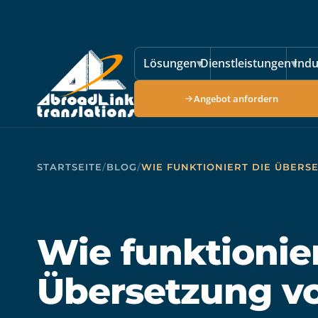
Zum Hauptinhalt springen
Lösungen
▾
Dienstleistungen
▾
Indu
Angebot anfordern
STARTSEITE
/
BLOG
/
WIE FUNKTIONIERT DIE ÜBER
Wie funktionier
Übersetzung v