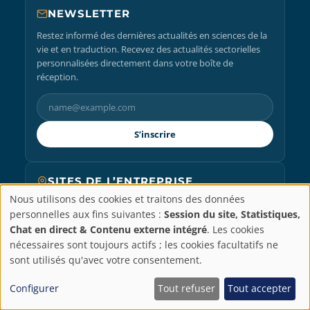
NEWSLETTER
Restez informé des dernières actualités en sciences de la
vie et en traduction. Recevez des actualités sectorielles
personnalisées directement dans votre boîte de
réception.
S’inscrire
SITES DE L’ENTREPRISE
Nous utilisons des cookies et traitons des données
MADRID
Paramètres
personnelles aux fins suivantes :
Session du site, Statistiques,
Chat en direct & Contenu externe intégré
. Les cookies
+34 91 198 14 01
de
nécessaires sont toujours actifs ; les cookies facultatifs ne
Castellana Business Center
C/ Paseo de la Castellana 40, 8th floor,
sont utilisés qu'avec votre consentement.
28046, Madrid
confidentialité
Configurer
Tout refuser
Tout accepter
PARIS