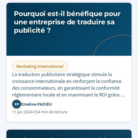
Pourquoi est-il bénéfique pour
une entreprise de traduire sa
publicité ?
Marketing international
La traduction publicitaire stratégique stimule la
croissance internationale en renforçant la confiance
des consommateurs, en garantissant la conformité
réglementaire locale et en maximisant le ROI grâce à
des messages promotionnels précisément localisés.
Emeline PADIEU
EP
11 Jan 2024
•
4 min de lecture