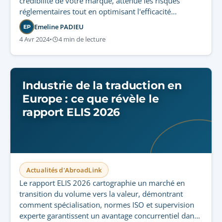
crédibilité de votre marque, atténue les risques
réglementaires tout en optimisant l'efficacité
opérationnelle et la fidélisation client.
Emeline PADIEU
EP
4 Avr 2024
•
4 min de lecture
Industrie de la traduction en
Europe : ce que révèle le
rapport ELIS 2026
Actualités d'AbroadLink
Le rapport ELIS 2026 cartographie un marché en
transition du volume vers la valeur, démontrant
comment spécialisation, normes ISO et supervision
experte garantissent un avantage concurrentiel dans