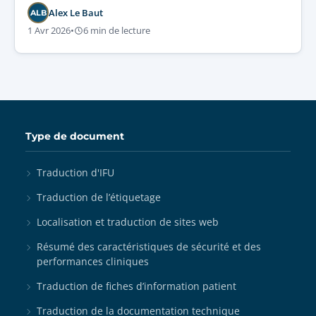
les processus réglementés pilotés par l’IA.
Alex Le Baut
ALB
1 Avr 2026
•
6 min de lecture
Type de document
Traduction d'IFU
Traduction de l’étiquetage
Localisation et traduction de sites web
Résumé des caractéristiques de sécurité et des
performances cliniques
Traduction de fiches d’information patient
Traduction de la documentation technique