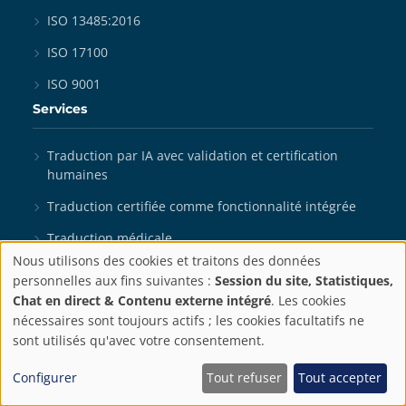
ISO 13485:2016
ISO 17100
ISO 9001
Services
Traduction par IA avec validation et certification
humaines
Traduction certifiée comme fonctionnalité intégrée
Traduction médicale
Nous utilisons des cookies et traitons des données
Révision et validation de la traduction par IA
Paramètres
personnelles aux fins suivantes :
Session du site, Statistiques,
Chat en direct & Contenu externe intégré
. Les cookies
Traduction par IA personnalisée
de
nécessaires sont toujours actifs ; les cookies facultatifs ne
Traduction technique
sont utilisés qu'avec votre consentement.
confidentialité
Traduction marketing
Configurer
Tout refuser
Tout accepter
Traductions officielles