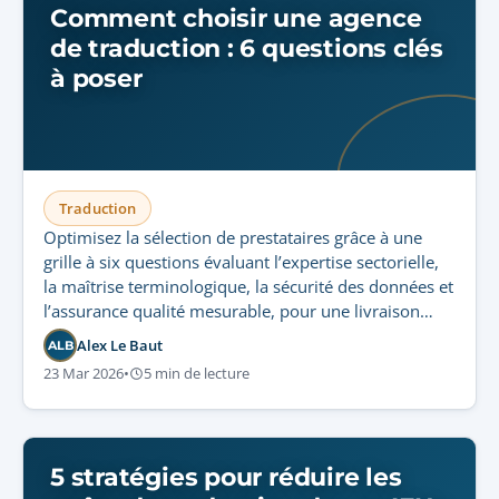
Comment choisir une agence
de traduction : 6 questions clés
à poser
Traduction
Optimisez la sélection de prestataires grâce à une
grille à six questions évaluant l’expertise sectorielle,
la maîtrise terminologique, la sécurité des données et
l’assurance qualité mesurable, pour une livraison
multilingue conforme et évolutive.
Alex Le Baut
ALB
23 Mar 2026
•
5 min de lecture
5 stratégies pour réduire les