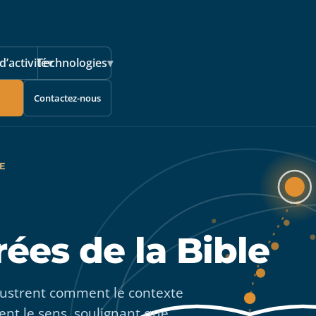
d’activité
Technologies
▾
▾
Contactez-nous
E
rées de la Bible
llustrent comment le contexte
ent le sens, soulignant que