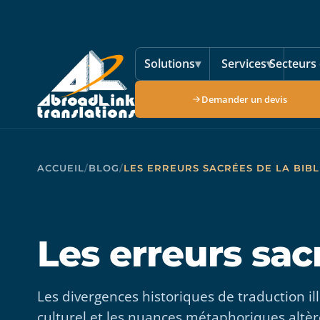
Aller au contenu principal
Solutions
▾
Services
▾
Secteurs 
Demander un devis
ACCUEIL
/
BLOG
/
LES ERREURS SACRÉES DE LA BIBL
Les erreurs sac
Les divergences historiques de traduction i
culturel et les nuances métaphoriques altèr