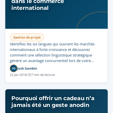
dans le commerce
international
Gestion de projet
Identifiez les six langues qui ouvrent les marchés
internationaux à forte croissance et découvrez
comment une sélection linguistique stratégique
génère un avantage concurrentiel lors de votre
expansion mondiale.
Josh Gambín
JG
22 Jan 2018
•
7 min de lecture
Pourquoi offrir un cadeau n’a
jamais été un geste anodin