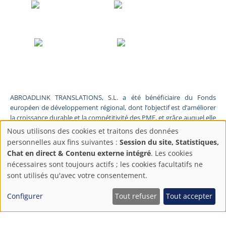
ABROADLINK TRANSLATIONS, S.L. a été bénéficiaire du Fonds
européen de développement régional, dont l’objectif est d’améliorer
la croissance durable et la compétitivité des PME, et grâce auquel elle
a lancé un plan d’action visant à améliorer sa compétitivité sur les
Nous utilisons des cookies et traitons des données
marchés étrangers par la transformation numérique, la promotion
Paramètres
personnelles aux fins suivantes :
Session du site, Statistiques,
en ligne et le commerce électronique en 2025. À cette fin, elle a été
Chat en direct & Contenu externe intégré
. Les cookies
soutenue par le programme Xpande Digital de la Chambre de
de
nécessaires sont toujours actifs ; les cookies facultatifs ne
commerce de Grenade. #EuropaSeSiente
sont utilisés qu'avec votre consentement.
confidentialité
ABROADLINK TRANSLATIONS, S.L. a été bénéficiaire du Fonds
Configurer
Tout refuser
Tout accepter
européen de développement régional, dont l’objectif est d’améliorer
la croissance durable et la compétitivité des PME, et grâce auquel elle
a lancé un plan d’action visant à améliorer sa compétitivité sur les