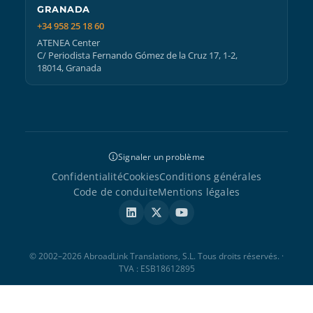
GRANADA
+34 958 25 18 60
ATENEA Center
C/ Periodista Fernando Gómez de la Cruz 17, 1-2,
18014, Granada
Signaler un problème
Confidentialité
Cookies
Conditions générales
Code de conduite
Mentions légales
© 2002–2026 AbroadLink Translations, S.L. Tous droits réservés. ·
TVA : ESB18612895